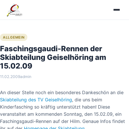
Zum
Inhalt
springen
ALLGEMEIN
Faschingsgaudi-Rennen der
Skiabteilung Geiselhöring am
15.02.09
11.02.2009
admin
An dieser Stelle noch ein besonderes Dankeschön an die
Skiabteilung des TV Geiselhöring
, die uns beim
Kinderfasching so kräftig unterstützt haben! Diese
veranstaltet am kommenden Sonntag, den 15.02.09, ein
Faschingsgaudi-Rennen auf der Hilm. Genaue Infos findet
ihr auf der
Homepage der Skiabteilung
.