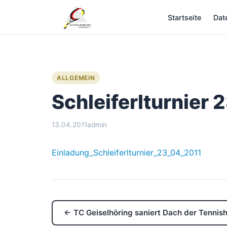
Zum
Startseite
Dat
Inhalt
springen
ALLGEMEIN
Schleiferlturnier 
13.04.2011
admin
Einladung_Schleiferlturnier_23_04_2011
← TC Geiselhöring saniert Dach der Tennish