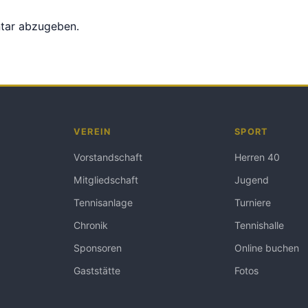
tar abzugeben.
VEREIN
SPORT
Vorstandschaft
Herren 40
Mitgliedschaft
Jugend
Tennisanlage
Turniere
Chronik
Tennishalle
Sponsoren
Online buchen
Gaststätte
Fotos