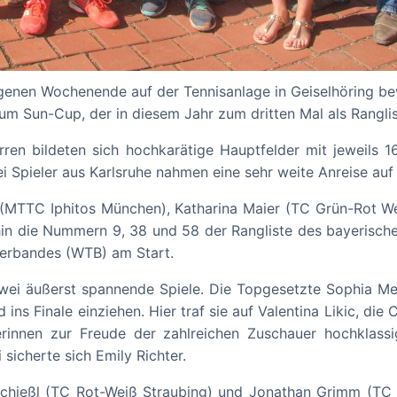
enen Wochenende auf der Tennisanlage in Geiselhöring be
um Sun-Cup, der in diesem Jahr zum dritten Mal als Rangli
en bildeten sich hochkarätige Hauptfelder mit jeweils 1
i Spieler aus Karlsruhe nahmen eine sehr weite Anreise auf 
(MTTC Iphitos München), Katharina Maier (TC Grün-Rot Wei
hin die Nummern 9, 38 und 58 der Rangliste des bayerisc
verbandes (WTB) am Start.
wei äußerst spannende Spiele. Die Topgesetzte Sophia Mej
ns Finale einziehen. Hier traf sie auf Valentina Likic, di
lerinnen zur Freude der zahlreichen Zuschauer hochklassi
 sicherte sich Emily Richter.
Schießl (TC Rot-Weiß Straubing) und Jonathan Grimm (TC