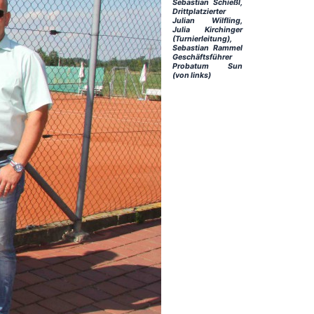
Sebastian Schießl,
Drittplatzierter
Julian Wilfling,
Julia Kirchinger
(Turnierleitung),
Sebastian Rammel
Geschäftsführer
Probatum Sun
(von links)