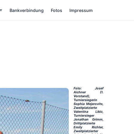
Bankverbindung
Fotos
Impressum
▼
Foto: Josef
Aichner (1.
Vorstand),
Turniersiegerin
Sophia Mejerovits,
Zweitplatzierte
Valentina Likic,
Turniersieger
Jonathan Grimm,
Drittplatzierte
Emily Richter,
Zweitplatzierter