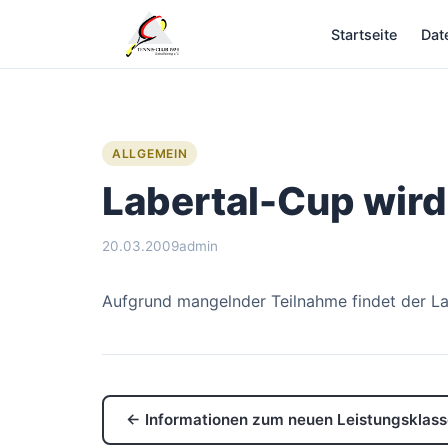
Zum
Startseite
Dat
Inhalt
springen
ALLGEMEIN
Labertal-Cup wir
20.03.2009
admin
Aufgrund mangelnder Teilnahme findet der Lab
← Informationen zum neuen Leistungsklas