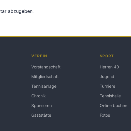
tar abzugeben.
VEREIN
SPORT
Vorstandschaft
Herren 40
Mitgliedschaft
Jugend
Tennisanlage
Turniere
Chronik
Tennishalle
Sponsoren
Online buchen
Gaststätte
Fotos