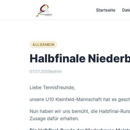
Zum
Startseite
Dat
Inhalt
springen
ALLGEMEIN
Halbfinale Nieder
07.07.2009
admin
Liebe Tennisfreunde,
unsere U10 Kleinfeld-Mannschaft hat es gesch
Nun haben wir uns bemüht, die Halbfinal-Rund
Zusage dafür erhalten.