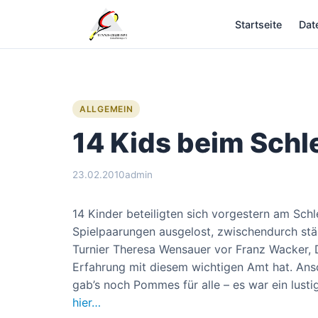
Zum
Startseite
Dat
Inhalt
springen
ALLGEMEIN
14 Kids beim Schle
23.02.2010
admin
14 Kinder beteiligten sich vorgestern am Sch
Spielpaarungen ausgelost, zwischendurch stä
Turnier Theresa Wensauer vor Franz Wacker, D
Erfahrung mit diesem wichtigen Amt hat. Ans
gab’s noch Pommes für alle – es war ein lusti
hier…