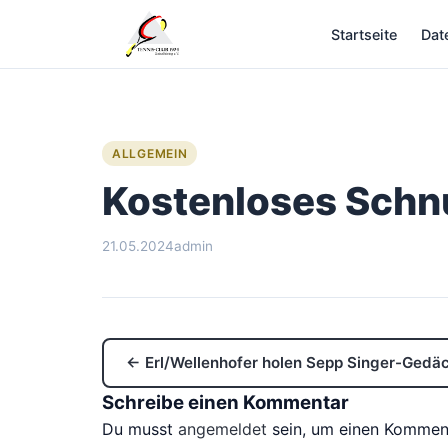
Zum
Startseite
Dat
Inhalt
springen
ALLGEMEIN
Kostenloses Schn
21.05.2024
admin
← Erl/Wellenhofer holen Sepp Singer-Gedäc
Schreibe einen Kommentar
Du musst
angemeldet
sein, um einen Kommen