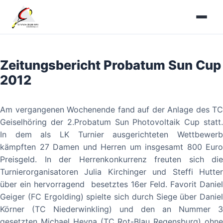
Zum
Inhalt
springen
Zeitungsbericht Probatum Sun Cup
2012
Am vergangenen Wochenende fand auf der Anlage des TC
Geiselhöring der 2.Probatum Sun Photovoltaik Cup statt.
In dem als LK Turnier ausgerichteten Wettbewerb
kämpften 27 Damen und Herren um insgesamt 800 Euro
Preisgeld. In der Herrenkonkurrenz freuten sich die
Turnierorganisatoren Julia Kirchinger und Steffi Hutter
über ein hervorragend besetztes 16er Feld. Favorit Daniel
Geiger (FC Ergolding) spielte sich durch Siege über Daniel
Körner (TC Niederwinkling) und den an Nummer 3
gesetzten Michael Heyna (TC Rot-Blau Regensburg) ohne