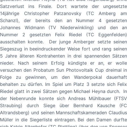
Satzverlust ins Finale. Dort wartete der ungesetzte
14jährige Christopher Patzanovsky (TC Amberg am
Schanzl), der bereits den an Nummer 4 gesetzten
Johannes Widmann (TV Niederwinkling) und den an
Nummer 2 gesetzten Felix Riedel (TC Eggenfelden)
ausschalten konnte. Der junge Amberger setzte seinen
Siegeszug in beeindruckender Weise fort und rang seinen
5 Jahre älteren Kontrahenten in drei spannenden Sätzen
nieder. Nach seinem Erfolg kündigte er an, er wolle
versuchen den Probatum Sun Photovoltaik Cup dreimal in
Folge zu gewinnen, um den Wanderpokal dauerhaft
behalten zu dürfen. Im Spiel um Platz 3 setzte sich Felix
Riedel glatt in zwei Sätzen gegen Michael Heyna durch. In
der Nebenrunde konnte sich Andreas Mühlbauer (FTSV
Straubing) durch Siege über Bernhard Kausche (FC
Altrandsberg) und seinen Mannschaftskameraden Claudius
Müller in die Siegerliste eintragen. Bei den Damen durfte
sich Katrin Altenhofer (TC Plattling) über den von Sponsor